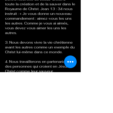
toute la création et de la sauver dans le
Royaume de Christ. Jean 13 : 34 nous
instruit : « Je vous donne un nouveau
commandement : aimez-vous les uns
les autres. Comme je vous ai aimés,
vous devez vous aimer les uns les
autres.
3. Nous devons vivre la vie chrétienne
avant les autres comme un exemple du
Christ lui-même dans ce monde.
4. Nous travaillerons en partenariat avec
des personnes qui croient en Jésus-
Christ comme leur sauveur.