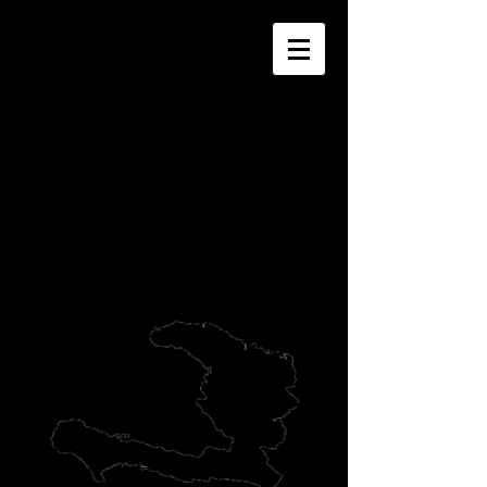
CHRISTI
AN MISSI
ON
SUD HAÏTI